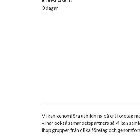
KURSLÄNGD
3 dagar
Vi kan genomföra utbildning på ert företag m
utbildning för er. Tveka inte utan fråga oss 
vi har också samarbetspartners så vi kan saml
ihop grupper från olika företag och genomför