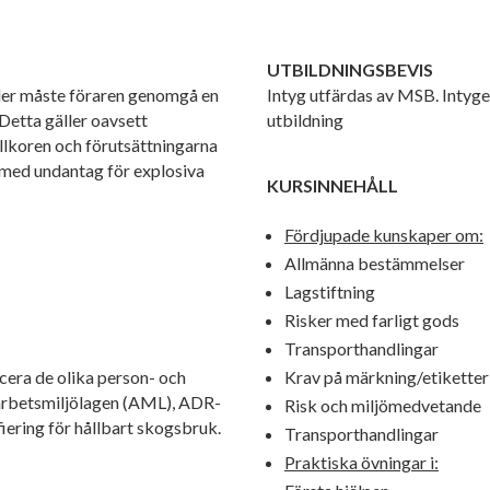
UTBILDNINGSBEVIS
gder måste föraren genomgå en
Intyg utfärdas av MSB. Intyget 
Detta gäller oavsett
utbildning
llkoren och förutsättningarna
 med undantag för explosiva
KURSINNEHÅLL
Fördjupade kunskaper om:
Allmänna bestämmelser
Lagstiftning
Risker med farligt gods
Transporthandlingar
cera de olika person- och
Krav på märkning/etiketter
 arbetsmiljölagen (AML), ADR-
Risk och miljömedvetande
iering för hållbart skogsbruk.
Transporthandlingar
Praktiska övningar i: