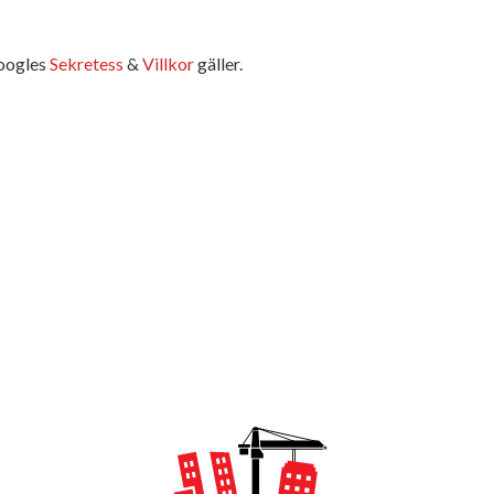
oogles
Sekretess
&
Villkor
gäller.