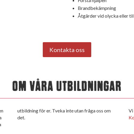
Första hjälpen
Brandbekämpning
Åtgärder vid olycka eller ti
Kontakta oss
OM VÅRA UTBILDNINGAR
en
om
Vi
a
det.
Ko
a