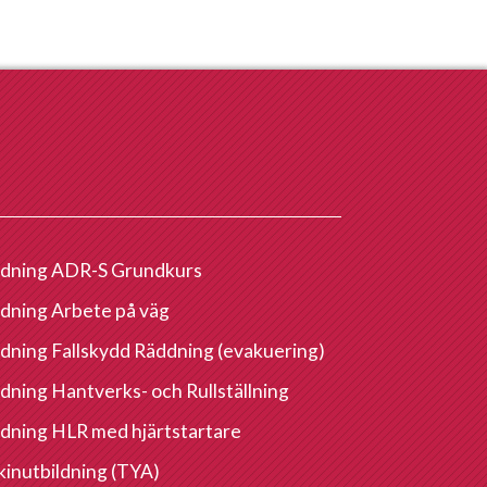
ldning ADR-S Grundkurs
ldning Arbete på väg
ldning Fallskydd Räddning (evakuering)
ldning Hantverks- och Rullställning
ldning HLR med hjärtstartare
inutbildning (TYA)