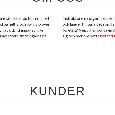
 anställda har du kommit helt
Instruktörerna utgår från de
d på heltid och i princip över
och lägger till bara det som fa
on av utbildningar som vi
företag? Nej, vi har också en 
assad efter utmaningarna på
sig och mer om detta
hittar du
KUNDER