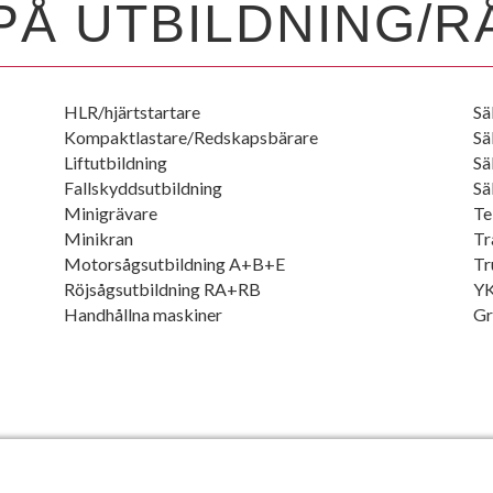
PÅ UTBILDNING/R
HLR/hjärtstartare
Sä
Kompaktlastare/Redskapsbärare
Sä
Liftutbildning
Sä
Fallskyddsutbildning
Sä
Minigrävare
Te
Minikran
Tr
Motorsågsutbildning A+B+E
Tr
Röjsågsutbildning RA+RB
YK
Handhållna maskiner
Gr