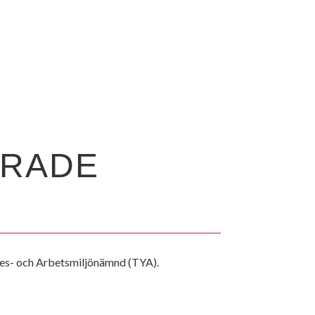
AD
ERADE
kes- och Arbetsmiljönämnd (TYA).