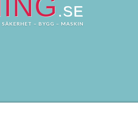
NING
.SE
SÄKERHET – BYGG – MASKIN