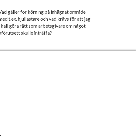
Vad gäller för körning på inhägnat område
med t.ex. hjullastare och vad krävs för att jag
skall göra rätt som arbetsgivare om något
oförutsett skulle inträffa?
TBILDNINGAR