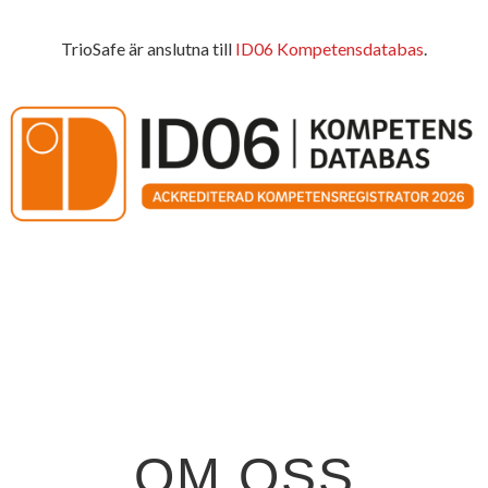
TrioSafe är anslutna till
ID06 Kompetensdatabas
.
OM OSS