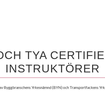
LÄS SENASTE NYHETSBL
OCH TYA CERTIFI
INSTRUKTÖRER
de av Byggbranschens Yrkesnämnd (BYN) och Transportfackens Yr