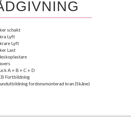
ÅDGIVNING
ker schakt
kra Lyft
krare Lyft
ker Last
leskoplastare
avers
uck A + B + C + D
B Fortbildning
undutbildning fordonsmonterad kran (Skåne)