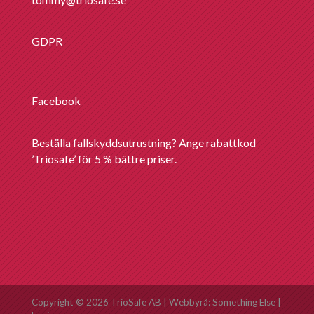
GDPR
Facebook
Beställa fallskyddsutrustning? Ange rabattkod
’Triosafe’ för 5 % bättre priser.
Copyright ©
2026
TrioSafe AB | Webbyrå:
Something Else
|