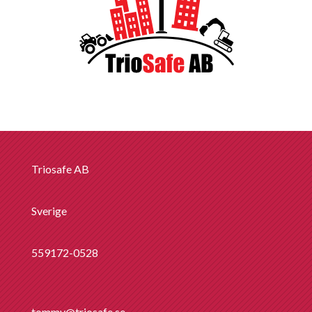
Triosafe AB
Sverige
559172-0528
tommy@triosafe.se