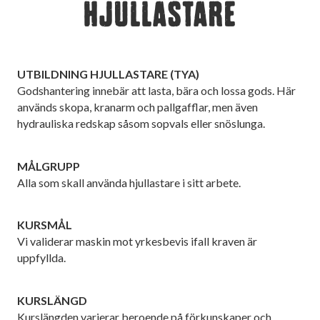
HJULLASTARE
UTBILDNING HJULLASTARE (TYA)
Godshantering innebär att lasta, bära och lossa gods. Här
används skopa, kranarm och pallgafflar, men även
hydrauliska redskap såsom sopvals eller snöslunga.
MÅLGRUPP
Alla som skall använda hjullastare i sitt arbete.
KURSMÅL
Vi validerar maskin mot yrkesbevis ifall kraven är
uppfyllda.
KURSLÄNGD
Kurslängden varierar beroende på förkunskaper och