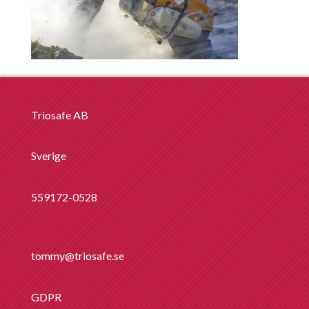
Triosafe AB
Sverige
559172-0528
tommy@triosafe.se
GDPR