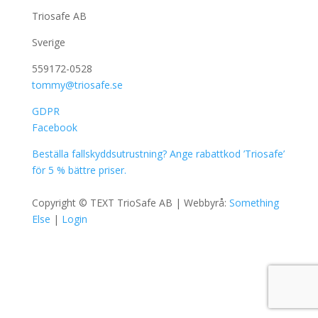
Triosafe AB
Sverige
559172-0528
tommy@triosafe.se
GDPR
Facebook
Beställa fallskyddsutrustning? Ange rabattkod ’Triosafe’
för 5 % bättre priser.
Copyright ©
TEXT
TrioSafe AB | Webbyrå:
Something
Else
|
Login