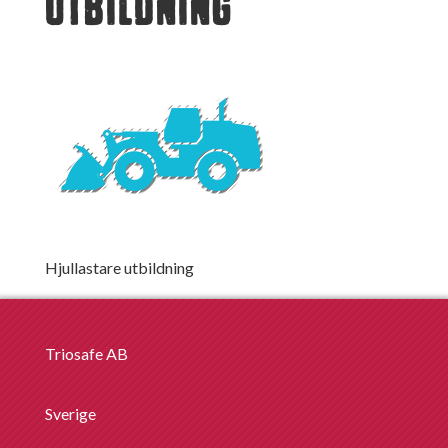
UTBILDNING
Hjullastare utbildning
Triosafe AB
Sverige